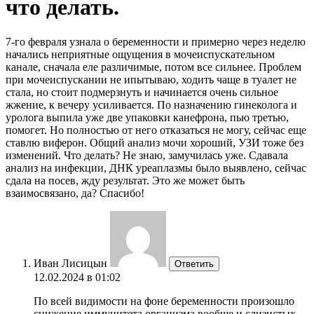
что делать.
7-го февраля узнала о беременности и примерно через неделю
начались неприятные ощущения в мочеиспускательном
канале, сначала еле различимые, потом все сильнее. Проблем
при мочеиспускании не ипытываю, ходить чаще в туалет не
стала, но стоит подмерзнуть и начинается очень сильное
жжение, к вечеру усиливается. По назначению гинеколога и
уролога выпила уже две упаковки канефрона, пью третью,
помогет. Но полностью от него отказаться не могу, сейчас еще
ставлю виферон. Общий анализ мочи хороший, УЗИ тоже без
изменений. Что делать? Не знаю, замучилась уже. Сдавала
анализ на инфекции, ДНК уреаплазмы было выявлено, сейчас
сдала на посев, жду результат. Это же может быть
взаимосвязано, да? Спасибо!
Иван Лисицын
Ответить
12.02.2024 в 01:02
По всей видимости на фоне беременности произошло
снижение иммунитета организма вообще и слизистых