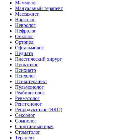
Маммолог
Мануальный терапевт
Массажист
Нарколог
Невролог
Нефролог
Онколог
Ортопед
Офтальмолог
Педиатр
Пластический хирург
Проктолог
Психиатр
Психолог
Психотерапевт
Пульмонолог
Реабилитолог
Ревматолог
Рентгенолог
Репродуктолог (ЭКО)
Сексолог
Сомнолог
Спортивный врач
Стоматолог
Терапевт