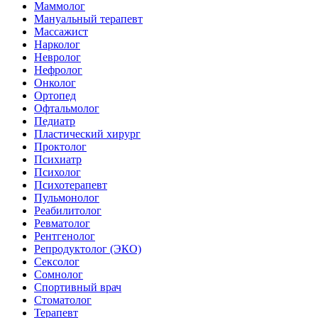
Маммолог
Мануальный терапевт
Массажист
Нарколог
Невролог
Нефролог
Онколог
Ортопед
Офтальмолог
Педиатр
Пластический хирург
Проктолог
Психиатр
Психолог
Психотерапевт
Пульмонолог
Реабилитолог
Ревматолог
Рентгенолог
Репродуктолог (ЭКО)
Сексолог
Сомнолог
Спортивный врач
Стоматолог
Терапевт