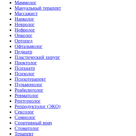
Маммолог
Мануальный терапевт
Массажист
Нарколог
Невролог
Нефролог
Онколог
Ортопед
Офтальмолог
Педиатр
Пластический хирург
Проктолог
Психиатр
Психолог
Психотерапевт
Пульмонолог
Реабилитолог
Ревматолог
Рентгенолог
Репродуктолог (ЭКО)
Сексолог
Сомнолог
Спортивный врач
Стоматолог
Терапевт