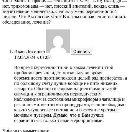
типа. Мазок на флору — лейкоциты 13-15; 17-19; 18-20, gn —
нет, трихомонады — нет, плоский эпителий, кокки, слизь —
значительное количество. Сейчас у меня беременность 4
недели. Что Вы посоветуете? В каком направлении начинать
обследование, лечение?
Иван Лисицын
Ответить
12.02.2024 в 01:02
Во время беременности ни о каком лечении этой
проблемы речь не идет, поскольку во время
беременности противопоказан целый ряд препаратов, а
по большому счету лучше вообще не пить никаких
лекарств. Обычно со своими пациентками в такой
ситуации я ограничиваюсь периодическим
наблюдением за состоянием микрофлоры влагалища и
различными местными процедурами, если необходимо
как-то улучшить ее состояние и состояние уретры с
мочевым пузырем. Думаю, что и Вам лучше
ограничиться только этими мероприятиями.
Добавить комментарий