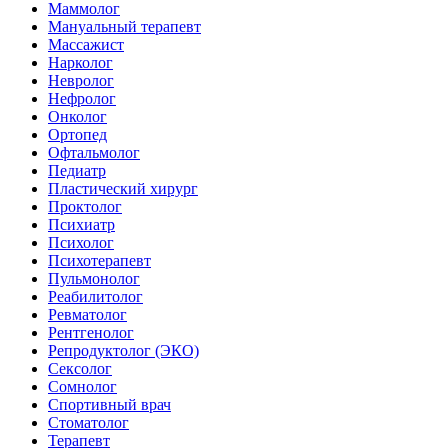
Маммолог
Мануальный терапевт
Массажист
Нарколог
Невролог
Нефролог
Онколог
Ортопед
Офтальмолог
Педиатр
Пластический хирург
Проктолог
Психиатр
Психолог
Психотерапевт
Пульмонолог
Реабилитолог
Ревматолог
Рентгенолог
Репродуктолог (ЭКО)
Сексолог
Сомнолог
Спортивный врач
Стоматолог
Терапевт