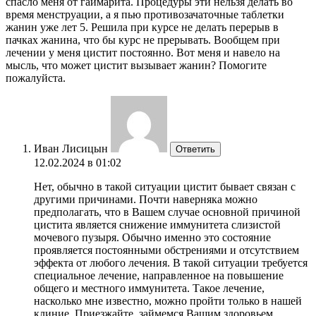
спасло меня от гаймарита. Процедуры эти нельзя делать во
время менструации, а я пью противозачаточные таблетки
жанин уже лет 5. Решила при курсе не делать перерыв в
пачках жанина, что бы курс не прерывать. Вообщем при
лечении у меня цистит постоянно. Вот меня и навело на
мысль, что может цистит вызывает жанин? Помогите
пожалуйста.
Иван Лисицын
Ответить
12.02.2024 в 01:02
Нет, обычно в такой ситуации цистит бывает связан с
другими причинами. Почти наверняка можно
предполагать, что в Вашем случае основной причиной
цистита является снижение иммунитета слизистой
мочевого пузыря. Обычно именно это состояние
проявляется постоянными обстрениями и отсутствием
эффекта от любого лечения. В такой ситуации требуется
специальное лечение, направленное на повышение
общего и местного иммунитета. Такое лечение,
насколько мне известно, можно пройти только в нашей
клиние. Приезжайте, займемся Вашим здоровьем.