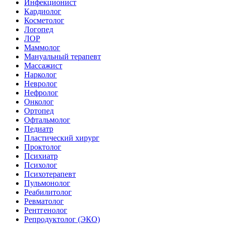
Инфекционист
Кардиолог
Косметолог
Логопед
ЛОР
Маммолог
Мануальный терапевт
Массажист
Нарколог
Невролог
Нефролог
Онколог
Ортопед
Офтальмолог
Педиатр
Пластический хирург
Проктолог
Психиатр
Психолог
Психотерапевт
Пульмонолог
Реабилитолог
Ревматолог
Рентгенолог
Репродуктолог (ЭКО)