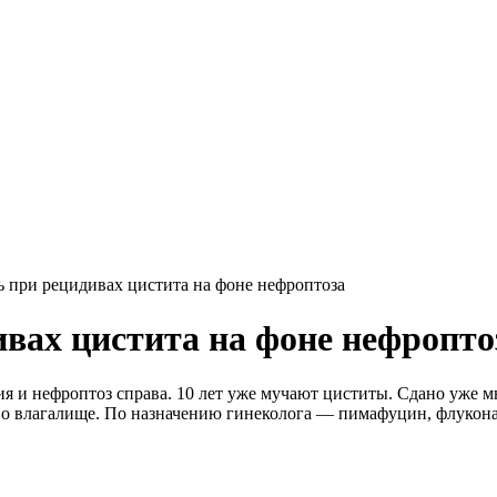
ь при рецидивах цистита на фоне нефроптоза
ивах цистита на фоне нефропто
 и нефроптоз справа. 10 лет уже мучают циститы. Сдано уже мн
о влагалище. По назначению гинеколога — пимафуцин, флуконазо