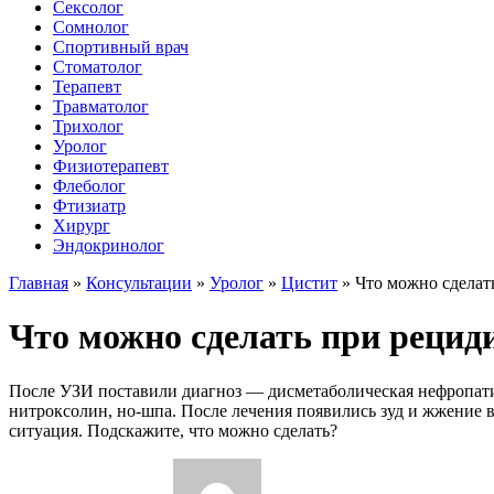
Сексолог
Сомнолог
Спортивный врач
Стоматолог
Терапевт
Травматолог
Трихолог
Уролог
Физиотерапевт
Флеболог
Фтизиатр
Хирург
Эндокринолог
Главная
»
Консультации
»
Уролог
»
Цистит
»
Что можно сделат
Что можно сделать при рецид
После УЗИ поставили диагноз — дисметаболическая нефропатия
нитроксолин, но-шпа. После лечения появились зуд и жжение в
ситуация. Подскажите, что можно сделать?