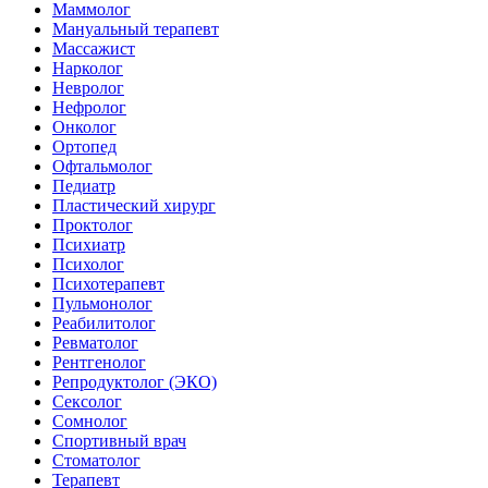
Маммолог
Мануальный терапевт
Массажист
Нарколог
Невролог
Нефролог
Онколог
Ортопед
Офтальмолог
Педиатр
Пластический хирург
Проктолог
Психиатр
Психолог
Психотерапевт
Пульмонолог
Реабилитолог
Ревматолог
Рентгенолог
Репродуктолог (ЭКО)
Сексолог
Сомнолог
Спортивный врач
Стоматолог
Терапевт