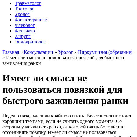
Травматолог
Трихолог
Уролог
Физиотерапевт
Флеболог
Фтизиатр
Хирург
Эндокринолог
Главная
»
Консультации
»
Уролог
»
Циркумцизия (обрезание)
»
Имеет ли смысл не пользоваться повязкой для быстрого
заживления ранки
Имеет ли смысл не
пользоваться повязкой для
быстрого заживления ранки
Неделю назад удалили крайнюю плоть. Восстановление идет
хорошими темпами, если не считать одного момента. Со
стороны уздечки есть ранка, от которой очень болезненно
отсоединять повязку. Имеет ли смысл не пользоваться