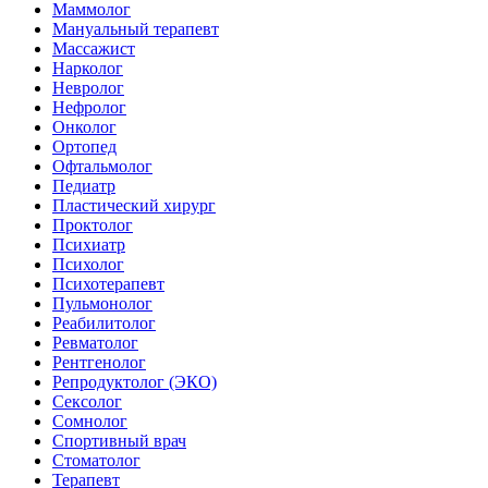
Маммолог
Мануальный терапевт
Массажист
Нарколог
Невролог
Нефролог
Онколог
Ортопед
Офтальмолог
Педиатр
Пластический хирург
Проктолог
Психиатр
Психолог
Психотерапевт
Пульмонолог
Реабилитолог
Ревматолог
Рентгенолог
Репродуктолог (ЭКО)
Сексолог
Сомнолог
Спортивный врач
Стоматолог
Терапевт