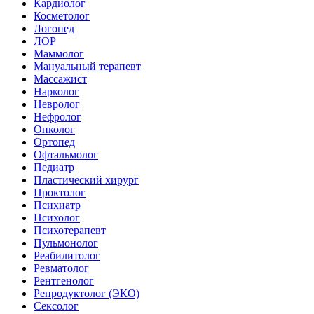
Кардиолог
Косметолог
Логопед
ЛОР
Маммолог
Мануальный терапевт
Массажист
Нарколог
Невролог
Нефролог
Онколог
Ортопед
Офтальмолог
Педиатр
Пластический хирург
Проктолог
Психиатр
Психолог
Психотерапевт
Пульмонолог
Реабилитолог
Ревматолог
Рентгенолог
Репродуктолог (ЭКО)
Сексолог