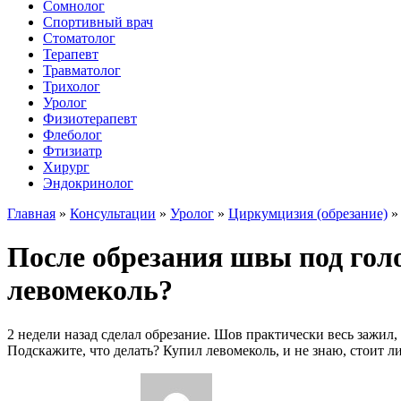
Сомнолог
Спортивный врач
Стоматолог
Терапевт
Травматолог
Трихолог
Уролог
Физиотерапевт
Флеболог
Фтизиатр
Хирург
Эндокринолог
Главная
»
Консультации
»
Уролог
»
Циркумцизия (обрезание)
После обрезания швы под голо
левомеколь?
2 недели назад сделал обрезание. Шов практически весь зажил,
Подскажите, что делать? Купил левомеколь, и не знаю, стоит ли