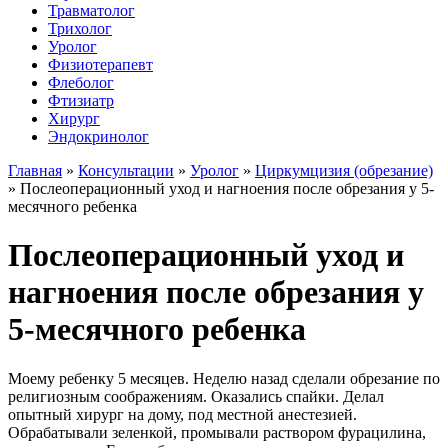
Травматолог
Трихолог
Уролог
Физиотерапевт
Флеболог
Фтизиатр
Хирург
Эндокринолог
Главная
»
Консультации
»
Уролог
»
Циркумцизия (обрезание)
»
Послеоперационный уход и нагноения после обрезания у 5-
месячного ребенка
Послеоперационный уход и
нагноения после обрезания у
5-месячного ребенка
Моему ребенку 5 месяцев. Неделю назад сделали обрезание по
религиозным соображениям. Оказались спайки. Делал
опытный хирург на дому, под местной анестезией.
Обрабатывали зеленкой, промывали раствором фурацилина,