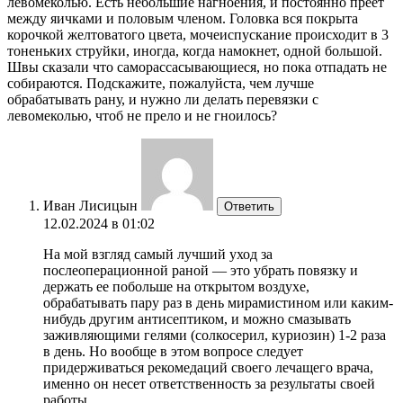
левомеколью. Есть небольшие нагноения, и постоянно преет
между яичками и половым членом. Головка вся покрыта
корочкой желтоватого цвета, мочеиспускание происходит в 3
тоненьких струйки, иногда, когда намокнет, одной большой.
Швы сказали что саморассасывающиеся, но пока отпадать не
собираются. Подскажите, пожалуйста, чем лучше
обрабатывать рану, и нужно ли делать перевязки с
левомеколью, чтоб не прело и не гноилось?
Иван Лисицын
Ответить
12.02.2024 в 01:02
На мой взгляд самый лучший уход за
послеоперационной раной — это убрать повязку и
держать ее побольше на открытом воздухе,
обрабатывать пару раз в день мирамистином или каким-
нибудь другим антисептиком, и можно смазывать
заживляющими гелями (солкосерил, куриозин) 1-2 раза
в день. Но вообще в этом вопросе следует
придерживаться рекомедаций своего лечащего врача,
именно он несет ответственность за результаты своей
работы.