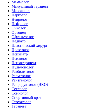
Маммолог
Мануальный терапевт
Массажист
Нарколог
Невролог
Нефролог
Онколог
Ортопед
Офтальмолог
Педиатр
Пластический хирург
Проктолог
Психиатр
Психолог
Психотерапевт
Пульмонолог
Реабилитолог
Ревматолог
Рентгенолог
Репродуктолог (ЭКО)
Сексолог
Сомнолог
Спортивный врач
Стоматолог
Терапевт