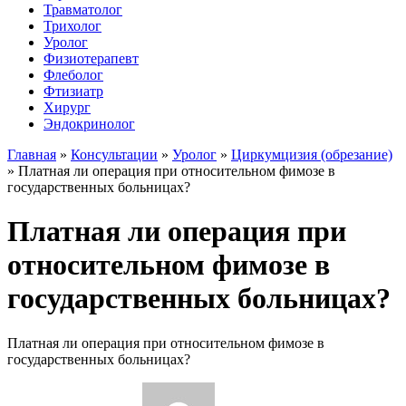
Травматолог
Трихолог
Уролог
Физиотерапевт
Флеболог
Фтизиатр
Хирург
Эндокринолог
Главная
»
Консультации
»
Уролог
»
Циркумцизия (обрезание)
»
Платная ли операция при относительном фимозе в
государственных больницах?
Платная ли операция при
относительном фимозе в
государственных больницах?
Платная ли операция при относительном фимозе в
государственных больницах?