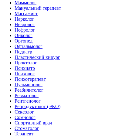
Маммолог
Мануальный терапевт
Массажист
Нарколог
Невролог
Нефролог
Онколог
Ортопед
Офтальмолог
Педиатр
Пластический хирург
Проктолог
Психиатр
Психолог
Психотерапевт
Пульмонолог
Реабилитолог
Ревматолог
Рентгенолог
Репродуктолог (ЭКО)
Сексолог
Сомнолог
Спортивный врач
Стоматолог
Терапевт