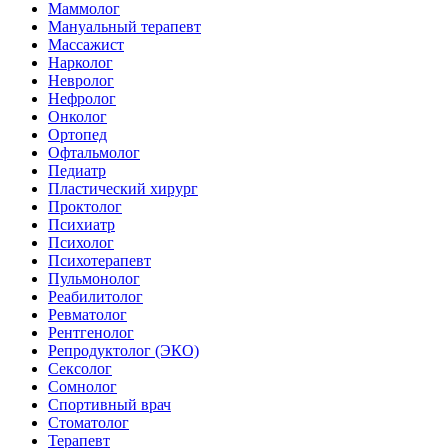
Маммолог
Мануальный терапевт
Массажист
Нарколог
Невролог
Нефролог
Онколог
Ортопед
Офтальмолог
Педиатр
Пластический хирург
Проктолог
Психиатр
Психолог
Психотерапевт
Пульмонолог
Реабилитолог
Ревматолог
Рентгенолог
Репродуктолог (ЭКО)
Сексолог
Сомнолог
Спортивный врач
Стоматолог
Терапевт