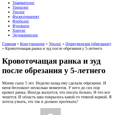
Травматолог
Трихолог
Уролог
Физиотерапевт
Флеболог
Фтизиатр
Хирург
Эндокринолог
Главная
»
Консультации
»
Уролог
»
Циркумцизия (обрезание)
»
Кровоточащая ранка и зуд после обрезания у 5-летнего
Кровоточащая ранка и зуд
после обрезания у 5-летнего
Моему сыну 5 лет. Неделю назад ему сделали обрезание. И
меня беспокоит несколько моментов. У него до сих пор
кровит ранка. Иногда жалуется, что писать больно. И что все
чешется. И область шва покрылось какой-то темной коркой. Я
хотела узнать, это так и должно протекать?