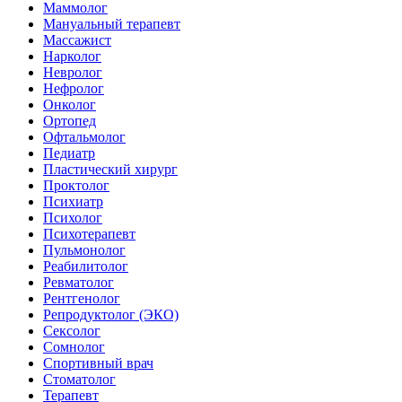
Маммолог
Мануальный терапевт
Массажист
Нарколог
Невролог
Нефролог
Онколог
Ортопед
Офтальмолог
Педиатр
Пластический хирург
Проктолог
Психиатр
Психолог
Психотерапевт
Пульмонолог
Реабилитолог
Ревматолог
Рентгенолог
Репродуктолог (ЭКО)
Сексолог
Сомнолог
Спортивный врач
Стоматолог
Терапевт