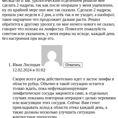
месяца он и зав. урологическим отделением решили мне
сделать 2 надреза, так как после операции у меня ущемление,
ну по крайней мере они мне так сказали. Сделали 2 надреза,
прошла уже неделя и 2 дня, а отёк так и не уходит, а наоборот,
такое ощущение что продолжает дальше расти. Решил
обратится к другому урологу, он мне ничего нового не сказал,
говорит что похоже на лимфостаз. Помогите пожалуйста
советом или указанием, у меня нервы на исходе, каждый день
без настроения при виде его.
Иван Лисицын
Ответить
12.02.2024 в 01:02
Скорее всего речь действительно идет о застое лимфы в
области рубца. Обычно в такой ситуации остается
только ждать, пока нефункционирующие
лимфатические сосуды закроются сами, в отдельных
случаях показана повторная операция с целью перевязки
или коагуляции этих сосудов. Сейчас Вам стоит
прикладывать холод к области отека каждый день, а
также должны несколько улучшить ситуацию
контрастные процедуры.