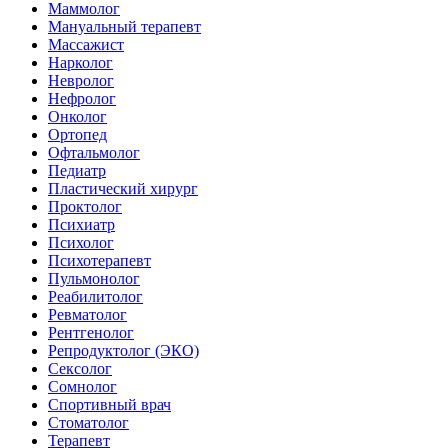
Маммолог
Мануальный терапевт
Массажист
Нарколог
Невролог
Нефролог
Онколог
Ортопед
Офтальмолог
Педиатр
Пластический хирург
Проктолог
Психиатр
Психолог
Психотерапевт
Пульмонолог
Реабилитолог
Ревматолог
Рентгенолог
Репродуктолог (ЭКО)
Сексолог
Сомнолог
Спортивный врач
Стоматолог
Терапевт