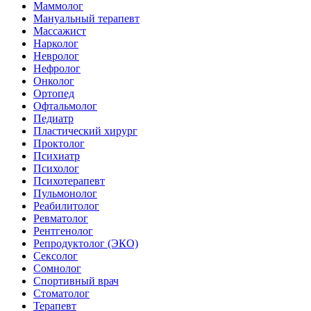
Маммолог
Мануальный терапевт
Массажист
Нарколог
Невролог
Нефролог
Онколог
Ортопед
Офтальмолог
Педиатр
Пластический хирург
Проктолог
Психиатр
Психолог
Психотерапевт
Пульмонолог
Реабилитолог
Ревматолог
Рентгенолог
Репродуктолог (ЭКО)
Сексолог
Сомнолог
Спортивный врач
Стоматолог
Терапевт