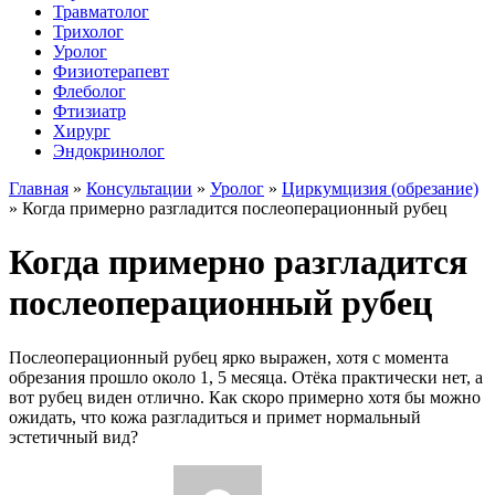
Травматолог
Трихолог
Уролог
Физиотерапевт
Флеболог
Фтизиатр
Хирург
Эндокринолог
Главная
»
Консультации
»
Уролог
»
Циркумцизия (обрезание)
»
Когда примерно разгладится послеоперационный рубец
Когда примерно разгладится
послеоперационный рубец
Послеоперационный рубец ярко выражен, хотя с момента
обрезания прошло около 1, 5 месяца. Отёка практически нет, а
вот рубец виден отлично. Как скоро примерно хотя бы можно
ожидать, что кожа разгладиться и примет нормальный
эстетичный вид?