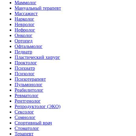
Маммолог
Мануальный терапевт
Массажист
Нарколог
Невролог
Нефролог
Онколог
Ортопед
Офтальмолог
Педиатр
Пластический хирург
Проктолог
Психиатр
Психолог
Психотерапевт
Пульмонолог
Реабилитолог
Ревматолог
Рентгенолог
Репродуктолог (ЭКО)
Сексолог
Сомнолог
Спортивный врач
Стоматолог
Терапевт