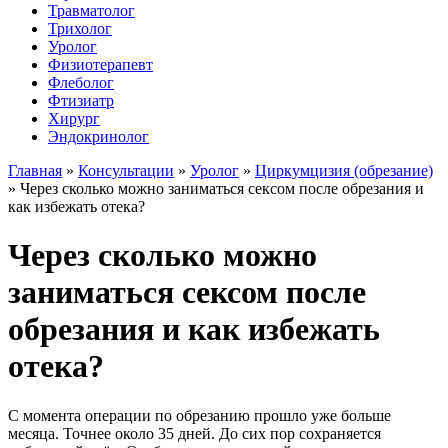
Травматолог
Трихолог
Уролог
Физиотерапевт
Флеболог
Фтизиатр
Хирург
Эндокринолог
Главная
»
Консультации
»
Уролог
»
Циркумцизия (обрезание)
»
Через сколько можно заниматься сексом после обрезания и
как избежать отека?
Через сколько можно
заниматься сексом после
обрезания и как избежать
отека?
С момента операции по обрезанию прошло уже больше
месяца. Точнее около 35 дней. До сих пор сохраняется