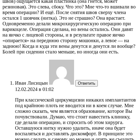
швов) ощущается какая пластинка (она гнётся, может
резиновая). Это слева, сбоку. Что это? Мне что-то вшивали во
время операции? И ещё. После снятия швов сверху члена
остался 1 шовчик (нитка). Это не страшно? Она врастает.
Одновременно делали микрохирургическую операцию при
варикоцеле. Операция сделана, но вены остались. Они давят
на яичко с лицевой стороны, и в результате правое яичко
«опирается» на переднюю сторону мошонки, а левое — на
заднюю! Когда и куда эти вены денутся и денутся ли вообще?
Болей при сидении стало меньше, но иногда они есть.
Иван Лисицын
Ответить
12.02.2024 в 01:02
При классической циркумцизии никаких имплантантов
под крайнюю плоть не вводится ни в коем случае. Мне
сложно сказать, чем является образование, которое Вы
почувствовали. Думаю, что стоит навестить клинику,
где делали операцию, и спросить об этом хирурга.
Оставшуюся нитку нужно удалить, иначе она будет
воспаляться и доставлять дискомфорт. В принципе это
можно сделать и самому, но можно и опять же съездить