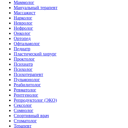
Маммолог
Мануальный терапевт
Массажист
Нарколог
Невролог
Нефролог
Онколог
Ортопед
Офтальмолог
Педиатр
Пластический хирург
Проктолог
Психиатр
Психолог
Психотерапевт
Пульмонолог
Реабилитолог
Ревматолог
Рентгенолог
Репродуктолог (ЭКО)
Сексолог
Сомнолог
Спортивный врач
Стоматолог
Терапевт