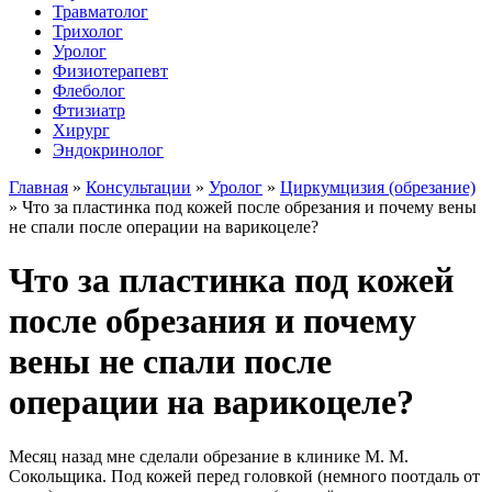
Травматолог
Трихолог
Уролог
Физиотерапевт
Флеболог
Фтизиатр
Хирург
Эндокринолог
Главная
»
Консультации
»
Уролог
»
Циркумцизия (обрезание)
»
Что за пластинка под кожей после обрезания и почему вены
не спали после операции на варикоцеле?
Что за пластинка под кожей
после обрезания и почему
вены не спали после
операции на варикоцеле?
Месяц назад мне сделали обрезание в клинике М. М.
Сокольщика. Под кожей перед головкой (немного поотдаль от