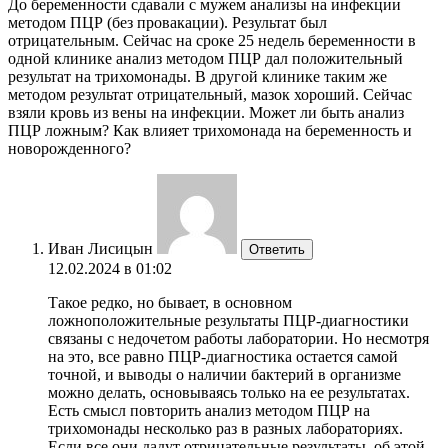
До беременности сдавали с мужем анализы на инфекции
методом ПЦР (без провакации). Результат был
отрицательным. Сейчас на сроке 25 недель беременности в
одной клинике анализ методом ПЦР дал положительный
результат на трихомонады. В другой клинике таким же
методом результат отрицательный, мазок хороший. Cейчас
взяли кровь из вены на инфекции. Может ли быть анализ
ПЦР ложным? Как влияет трихомонада на беременность и
новорожденного?
Иван Лисицын
Ответить
12.02.2024 в 01:02
Такое редко, но бывает, в основном
ложноположительные результаты ПЦР-диагностики
связаны с недочетом работы лаборатории. Но несмотря
на это, все равно ПЦР-диагностика остается самой
точной, и выводы о наличии бактерий в организме
можно делать, основываясь только на ее результатах.
Есть смысл повторить анализ методом ПЦР на
трихомонады несколько раз в разных лабораториях.
Если все они дадут отрицательные результаты, об этой