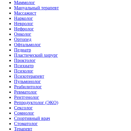
Маммолог
Мануальный терапевт
Массажист
Нарколог
Невролог
Нефролог
Онколог
Ортопед
Офтальмолог
Педиатр
Пластический хирург
Проктолог
Психиатр
Психолог
Психотерапевт
Пульмонолог
Реабилитолог
Ревматолог
Рентгенолог
Репродуктолог (ЭКО)
Сексолог
Сомнолог
Спортивный врач
Стоматолог
Терапевт