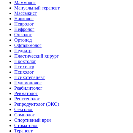
Маммолог
Мануальный терапевт
Массажист
Нарколог
Невролог
Нефролог
Онколог
Ортопед
Офтальмолог
Педиатр
Пластический хирург
Проктолог
Психиатр
Психолог
Психотерапевт
Пульмонолог
Реабилитолог
Ревматолог
Рентгенолог
Репродуктолог (ЭКО)
Сексолог
Сомнолог
Спортивный врач
Стоматолог
Терапевт