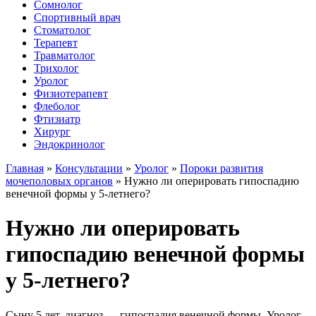
Сомнолог
Спортивный врач
Стоматолог
Терапевт
Травматолог
Трихолог
Уролог
Физиотерапевт
Флеболог
Фтизиатр
Хирург
Эндокринолог
Главная
»
Консультации
»
Уролог
»
Пороки развития
мочеполовых органов
»
Нужно ли оперировать гипоспадию
венечной формы у 5-летнего?
Нужно ли оперировать
гипоспадию венечной формы
у 5-летнего?
Сыну 5 лет, диагноз — гипоспадия венечной формы. Уролог