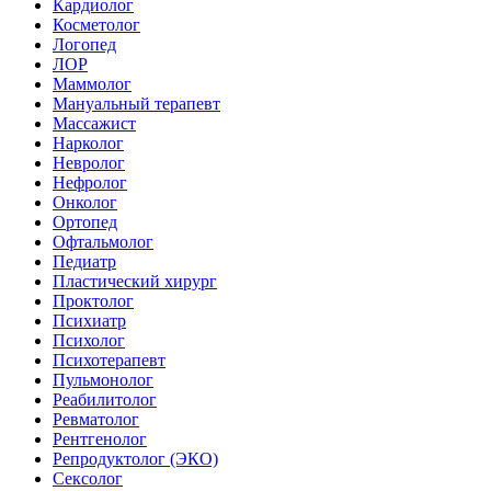
Кардиолог
Косметолог
Логопед
ЛОР
Маммолог
Мануальный терапевт
Массажист
Нарколог
Невролог
Нефролог
Онколог
Ортопед
Офтальмолог
Педиатр
Пластический хирург
Проктолог
Психиатр
Психолог
Психотерапевт
Пульмонолог
Реабилитолог
Ревматолог
Рентгенолог
Репродуктолог (ЭКО)
Сексолог