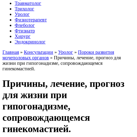
Травматолог
Трихолог
Уролог
Физиотерапевт
Флеболог
Фтизиатр
Хирург
Эндокринолог
Главная
»
Консультации
»
Уролог
»
Пороки развития
мочеполовых органов
»
Причины, лечение, прогноз для
жизни при гипогонадизме, сопровождающемся
гинекомастией.
Причины, лечение, прогноз
для жизни при
гипогонадизме,
сопровождающемся
гинекомастией.