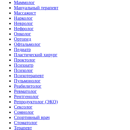
Маммолог
Мануальный терапевт
Массажист
Нарколог
Невролог
Нефролог
Онколог
Ортопед
Офтальмолог
Педиатр
Пластический хирург
Проктолог
Психиатр
Психолог
Психотерапевт
Пульмонолог
Реабилитолог
Ревматолог
Рентгенолог
Репродуктолог (ЭКО)
Сексолог
Сомнолог
Спортивный врач
Стоматолог
Терапевт