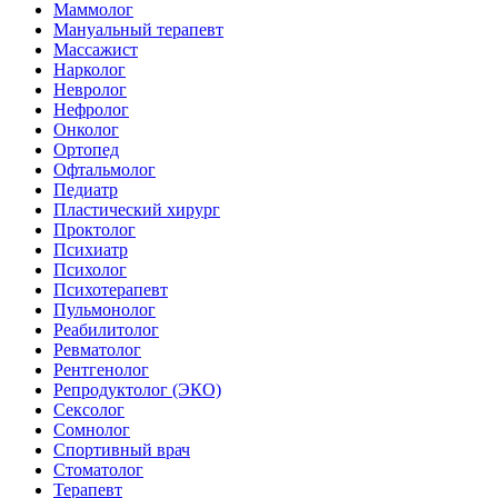
Маммолог
Мануальный терапевт
Массажист
Нарколог
Невролог
Нефролог
Онколог
Ортопед
Офтальмолог
Педиатр
Пластический хирург
Проктолог
Психиатр
Психолог
Психотерапевт
Пульмонолог
Реабилитолог
Ревматолог
Рентгенолог
Репродуктолог (ЭКО)
Сексолог
Сомнолог
Спортивный врач
Стоматолог
Терапевт