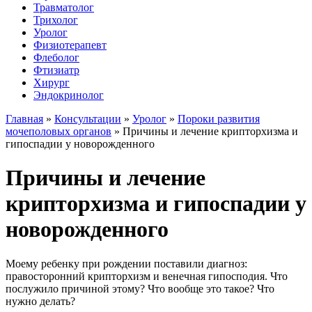
Травматолог
Трихолог
Уролог
Физиотерапевт
Флеболог
Фтизиатр
Хирург
Эндокринолог
Главная
»
Консультации
»
Уролог
»
Пороки развития
мочеполовых органов
»
Причины и лечение крипторхизма и
гипоспадии у новорожденного
Причины и лечение
крипторхизма и гипоспадии у
новорожденного
Моему ребенку при рождении поставили диагноз:
правосторонний крипторхизм и венечная гипосподия. Что
послужило причиной этому? Что вообще это такое? Что
нужно делать?