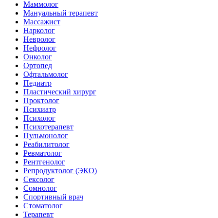
Маммолог
Мануальный терапевт
Массажист
Нарколог
Невролог
Нефролог
Онколог
Ортопед
Офтальмолог
Педиатр
Пластический хирург
Проктолог
Психиатр
Психолог
Психотерапевт
Пульмонолог
Реабилитолог
Ревматолог
Рентгенолог
Репродуктолог (ЭКО)
Сексолог
Сомнолог
Спортивный врач
Стоматолог
Терапевт