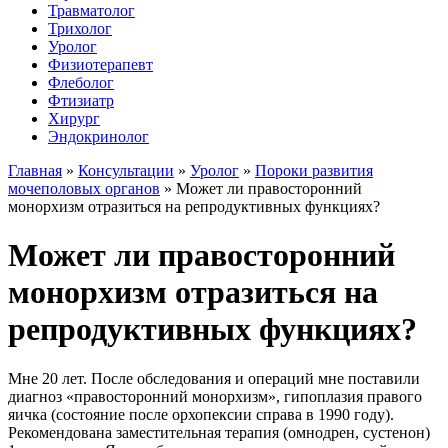
Травматолог
Трихолог
Уролог
Физиотерапевт
Флеболог
Фтизиатр
Хирург
Эндокринолог
Главная
»
Консультации
»
Уролог
»
Пороки развития
мочеполовых органов
»
Может ли правосторонний
монорхизм отразиться на репродуктивных функциях?
Может ли правосторонний
монорхизм отразиться на
репродуктивных функциях?
Мне 20 лет. После обследования и операций мне поставили
диагноз «правосторонний монорхизм», гипоплазия правого
яичка (состояние после орхопексии справа в 1990 году).
Рекомендована заместительная терапия (омнодрен, сустенон)