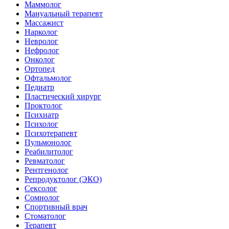
Маммолог
Мануальный терапевт
Массажист
Нарколог
Невролог
Нефролог
Онколог
Ортопед
Офтальмолог
Педиатр
Пластический хирург
Проктолог
Психиатр
Психолог
Психотерапевт
Пульмонолог
Реабилитолог
Ревматолог
Рентгенолог
Репродуктолог (ЭКО)
Сексолог
Сомнолог
Спортивный врач
Стоматолог
Терапевт