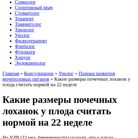
Сомнолог
Спортивный врач
Стоматолог
Терапевт
Травматолог
Трихолог
Уролог
Физиотерапевт
Флеболог
Фтизиатр
Хирург
Эндокринолог
Главная
»
Консультации
»
Уролог
»
Пороки развития
мочеполовых органов
»
Какие размеры почечных лоханок у
плода считать нормой на 22 неделе
Какие размеры почечных
лоханок у плода считать
нормой на 22 неделе
На УЗИ (22 нед. беременности) сказали, что у плода