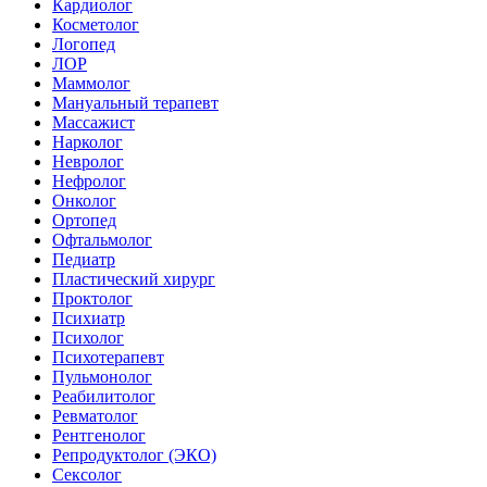
Кардиолог
Косметолог
Логопед
ЛОР
Маммолог
Мануальный терапевт
Массажист
Нарколог
Невролог
Нефролог
Онколог
Ортопед
Офтальмолог
Педиатр
Пластический хирург
Проктолог
Психиатр
Психолог
Психотерапевт
Пульмонолог
Реабилитолог
Ревматолог
Рентгенолог
Репродуктолог (ЭКО)
Сексолог