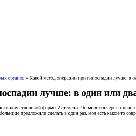
вых органов
»
Какой метод операции при гипоспадии лучше: в о
оспадии лучше: в один или дв
сподия стволовой формы 2 степени. Он мочится через отверстви
й больнице предложили сделать в один раз, мол есть какой-то с