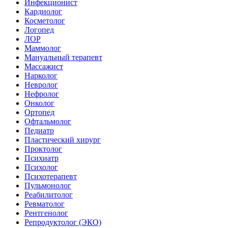
Инфекционист
Кардиолог
Косметолог
Логопед
ЛОР
Маммолог
Мануальный терапевт
Массажист
Нарколог
Невролог
Нефролог
Онколог
Ортопед
Офтальмолог
Педиатр
Пластический хирург
Проктолог
Психиатр
Психолог
Психотерапевт
Пульмонолог
Реабилитолог
Ревматолог
Рентгенолог
Репродуктолог (ЭКО)