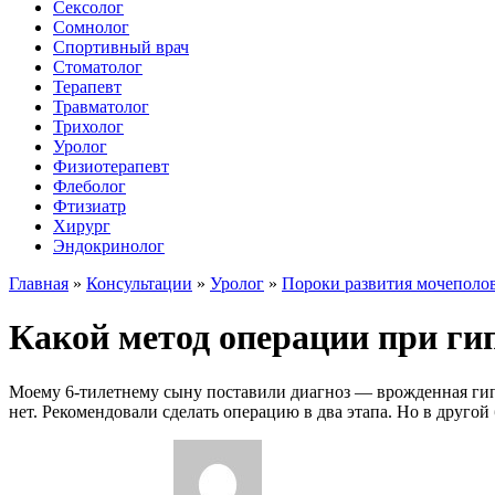
Сексолог
Сомнолог
Спортивный врач
Стоматолог
Терапевт
Травматолог
Трихолог
Уролог
Физиотерапевт
Флеболог
Фтизиатр
Хирург
Эндокринолог
Главная
»
Консультации
»
Уролог
»
Пороки развития мочеполо
Какой метод операции при гип
Моему 6-тилетнему сыну поставили диагноз — врожденная гипо
нет. Рекомендовали сделать операцию в два этапа. Но в друго