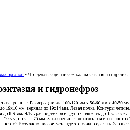
вых органов
»
Что делать с диагнозом каликоэктазия и гидронеф
оэктазия и гидронефроз
кие, ровные. Размеры (норма 100-120 мм х 50-60 мм х 40-50 мм
о 19х16 мм, верхняя до 19х14 мм. Левая почка. Контуры четкие,
а до 8-9 мм. ЧЛС: расширены все группы чашечек до 15х15 мм, 
 50 мм, стоя — 75 мм. Заключение: каликоэктазия и нефроптоз 
агнозом? Возможно посоветуете, где это можно сделать. Заранее 