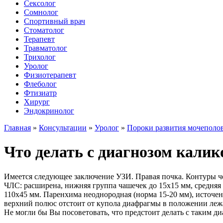
Сексолог
Сомнолог
Спортивный врач
Стоматолог
Терапевт
Травматолог
Трихолог
Уролог
Физиотерапевт
Флеболог
Фтизиатр
Хирург
Эндокринолог
Главная
»
Консультации
»
Уролог
»
Пороки развития мочеполо
Что делать с диагнозом калик
Имеется следующее заключение УЗИ. Правая почка. Контуры чет
ЧЛС: расширена, нижняя группа чашечек до 15х15 мм, средняя д
110х45 мм. Паренхима неоднородная (норма 15-20 мм), источен
верхний полюс отстоит от купола диафрагмы в положении лежа:
Не могли бы Вы посоветовать, что предстоит делать с таким ди