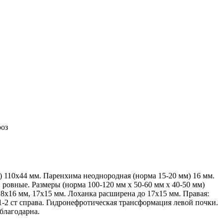
роз
) 110х44 мм. Паренхима неоднородная (норма 15-20 мм) 16 мм.
 ровные. Размеры (норма 100-120 мм х 50-60 мм х 40-50 мм)
18х16 мм, 17х15 мм. Лоханка расширена до 17х15 мм. Правая:
1-2 ст справа. Гидронефротическая трансформация левой почки.
благодарна.