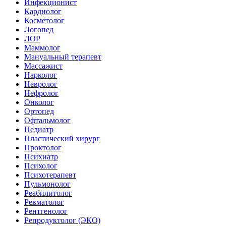
Инфекционист
Кардиолог
Косметолог
Логопед
ЛОР
Маммолог
Мануальный терапевт
Массажист
Нарколог
Невролог
Нефролог
Онколог
Ортопед
Офтальмолог
Педиатр
Пластический хирург
Проктолог
Психиатр
Психолог
Психотерапевт
Пульмонолог
Реабилитолог
Ревматолог
Рентгенолог
Репродуктолог (ЭКО)