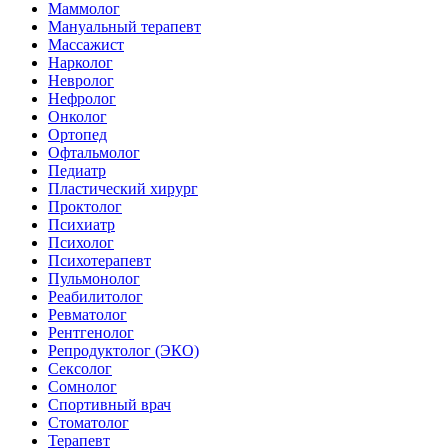
Маммолог
Мануальный терапевт
Массажист
Нарколог
Невролог
Нефролог
Онколог
Ортопед
Офтальмолог
Педиатр
Пластический хирург
Проктолог
Психиатр
Психолог
Психотерапевт
Пульмонолог
Реабилитолог
Ревматолог
Рентгенолог
Репродуктолог (ЭКО)
Сексолог
Сомнолог
Спортивный врач
Стоматолог
Терапевт