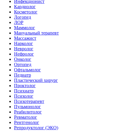
Инфекционист
Кардиолог
Косметолог
Логопед
ЛОР
Маммолог
Мануальный терапевт
Массажист
Нарколог
Невролог
Нефролог
Онколог
Ортопед
Офтальмолог
Педиатр
Пластический хирург
Проктолог
Психиатр
Психолог
Психотерапевт
Пульмонолог
Реабилитолог
Ревматолог
Рентгенолог
Репродуктолог (ЭКО)