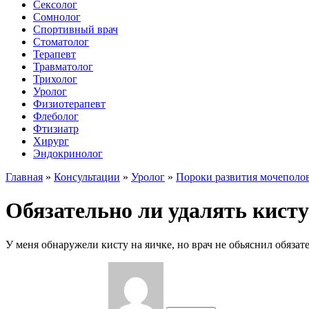
Сексолог
Сомнолог
Спортивный врач
Стоматолог
Терапевт
Травматолог
Трихолог
Уролог
Физиотерапевт
Флеболог
Фтизиатр
Хирург
Эндокринолог
Главная
»
Консультации
»
Уролог
»
Пороки развития мочеполо
Обязательно ли удалять кисту
У меня обнаружели кисту на яичке, но врач не обьяснил обязате