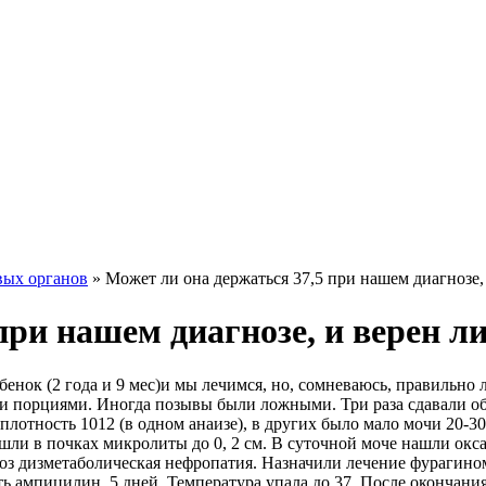
вых органов
»
Может ли она держаться 37,5 при нашем диагнозе,
при нашем диагнозе, и верен ли
нок (2 года и 9 мес)и мы лечимся, но, сомневаюсь, правильно л
ими порциями. Иногда позывы были ложными. Три раза сдавали о
, плотность 1012 (в одном анаизе), в других было мало мочи 20-30
ашли в почках микролиты до 0, 2 см. В суточной моче нашли окс
гноз дизметаболическая нефропатия. Назначили лечение фурагин
лоть ампицилин. 5 дней. Температура упала до 37. После окончан