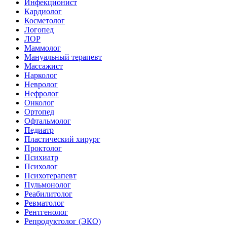
Инфекционист
Кардиолог
Косметолог
Логопед
ЛОР
Маммолог
Мануальный терапевт
Массажист
Нарколог
Невролог
Нефролог
Онколог
Ортопед
Офтальмолог
Педиатр
Пластический хирург
Проктолог
Психиатр
Психолог
Психотерапевт
Пульмонолог
Реабилитолог
Ревматолог
Рентгенолог
Репродуктолог (ЭКО)