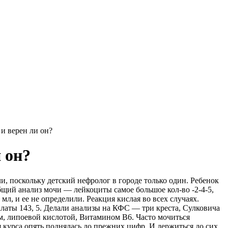
 и верен ли он?
 он?
и, поскольку детский нефролог в городе только один. Ребенок
бщий анализ мочи — лейкоциты самое большое кол-во -2-4-5,
 мл, и ее не определили. Реакция кислая во всех случаях.
алаты 143, 5. Делали анализы на КФС — три креста, Сулковича
ом, липоевой кислотой, Витамином В6. Часто мочиться
ия курса опять поднялась до прежних цифр. И держиться до сих