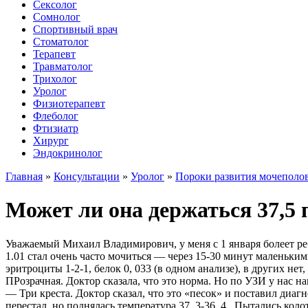
Сексолог
Сомнолог
Спортивный врач
Стоматолог
Терапевт
Травматолог
Трихолог
Уролог
Физиотерапевт
Флеболог
Фтизиатр
Хирург
Эндокринолог
Главная
»
Консультации
»
Уролог
»
Пороки развития мочеполо
Может ли она держаться 37,5 
Уважаемый Михаил Владимирович, у меня с 1 января болеет ребе
1.01 стал очень часто мочиться — через 15-30 минут маленьк
эритроциты 1-2-1, белок 0, 033 (в одном анализе), в других нет
ПРозрачная. Доктор сказала, что это норма. Но по УЗИ у нас н
— Три креста. Доктор сказал, что это «песок» и поставил диа
перестал, но поднялась температура 37, 3-36, 4., Пытались ко