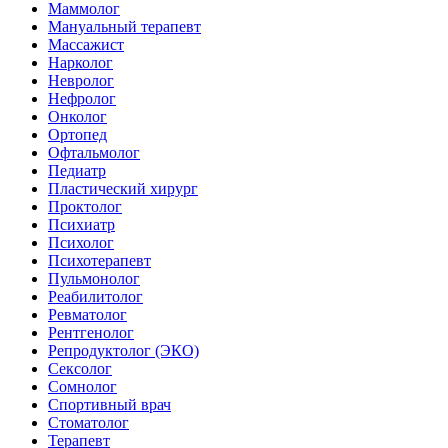
Маммолог
Мануальный терапевт
Массажист
Нарколог
Невролог
Нефролог
Онколог
Ортопед
Офтальмолог
Педиатр
Пластический хирург
Проктолог
Психиатр
Психолог
Психотерапевт
Пульмонолог
Реабилитолог
Ревматолог
Рентгенолог
Репродуктолог (ЭКО)
Сексолог
Сомнолог
Спортивный врач
Стоматолог
Терапевт