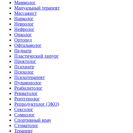
Маммолог
Мануальный терапевт
Массажист
Нарколог
Невролог
Нефролог
Онколог
Ортопед
Офтальмолог
Педиатр
Пластический хирург
Проктолог
Психиатр
Психолог
Психотерапевт
Пульмонолог
Реабилитолог
Ревматолог
Рентгенолог
Репродуктолог (ЭКО)
Сексолог
Сомнолог
Спортивный врач
Стоматолог
Терапевт