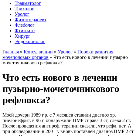
Травматолог
Трихолог
Уролог
Физиотерапевт
Флеболог
Фтизиатр
Хирург
Эндокринолог
Главная
»
Консультации
»
Уролог
»
Пороки развития
мочеполовых органов
»
Что есть нового в лечении пузырно-
мочеточникового рефлюкса?
Что есть нового в лечении
пузырно-мочеточникового
рефлюкса?
Моей дочери 1989 г.р. с 7 месяцев ставили диагноз хр.
пиелонефрит, в 96 г. обнаружили ПМР справа 3 ст, слева 2 ст.
После проведения антиреф. терапии сказали, что рефл. нет. А
при обследовании в 2001 г. вновь поставлен диагноз ПМР 2 ст