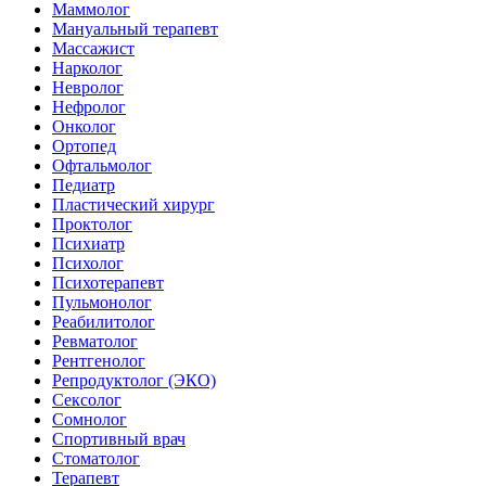
Маммолог
Мануальный терапевт
Массажист
Нарколог
Невролог
Нефролог
Онколог
Ортопед
Офтальмолог
Педиатр
Пластический хирург
Проктолог
Психиатр
Психолог
Психотерапевт
Пульмонолог
Реабилитолог
Ревматолог
Рентгенолог
Репродуктолог (ЭКО)
Сексолог
Сомнолог
Спортивный врач
Стоматолог
Терапевт