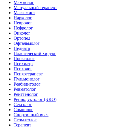
Маммолог
Мануальный терапевт
Массажист
Нарколог
Невролог
Нефролог
Онколог
Ортопед
Офтальмолог
Педиатр
Пластический хирург
Проктолог
Психиатр
Психолог
Психотерапевт
Пульмонолог
Реабилитолог
Ревматолог
Рентгенолог
Репродуктолог (ЭКО)
Сексолог
Сомнолог
Спортивный врач
Стоматолог
Терапевт