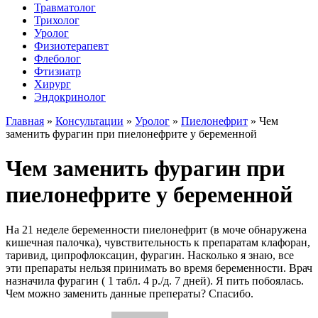
Травматолог
Трихолог
Уролог
Физиотерапевт
Флеболог
Фтизиатр
Хирург
Эндокринолог
Главная
»
Консультации
»
Уролог
»
Пиелонефрит
»
Чем
заменить фурагин при пиелонефрите у беременной
Чем заменить фурагин при
пиелонефрите у беременной
На 21 неделе беременности пиелонефрит (в моче обнаружена
кишечная палочка), чувствительность к препаратам клафоран,
таривид, ципрофлоксацин, фурагин. Насколько я знаю, все
эти препараты нельзя принимать во время беременности. Врач
назначила фурагин ( 1 табл. 4 р./д. 7 дней). Я пить побоялась.
Чем можно заменить данные преператы? Спасибо.