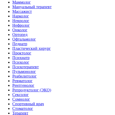
Маммолог
Мануальный терапевт
Массажист
Нарколог
Невролог
Нефролог
Онколог
Ортопед
Офтальмолог
Педиатр
Пластический хирург
Проктолог
Психиатр
Психолог
Психотерапевт
Пульмонолог
Реабилитолог
Ревматолог
Рентгенолог
Репродуктолог (ЭКО)
Сексолог
Сомнолог
Спортивный врач
Стоматолог
Терапевт