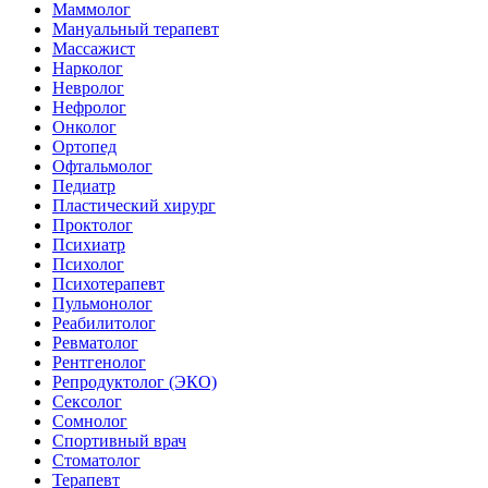
Маммолог
Мануальный терапевт
Массажист
Нарколог
Невролог
Нефролог
Онколог
Ортопед
Офтальмолог
Педиатр
Пластический хирург
Проктолог
Психиатр
Психолог
Психотерапевт
Пульмонолог
Реабилитолог
Ревматолог
Рентгенолог
Репродуктолог (ЭКО)
Сексолог
Сомнолог
Спортивный врач
Стоматолог
Терапевт