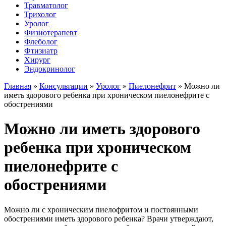
Травматолог
Трихолог
Уролог
Физиотерапевт
Флеболог
Фтизиатр
Хирург
Эндокринолог
Главная
»
Консультации
»
Уролог
»
Пиелонефрит
»
Можно ли
иметь здорового ребенка при хроническом пиелонефрите с
обострениями
Можно ли иметь здорового
ребенка при хроническом
пиелонефрите с
обострениями
Можно ли с хроническим пиелофритом и постоянными
обострениями иметь здорового ребенка? Врачи утверждают,