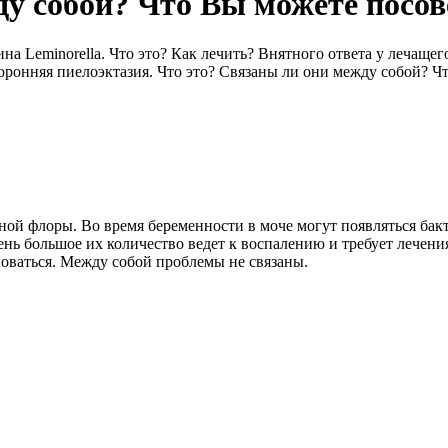
ду собой? Что Вы можете посов
на Leminorella. Что это? Как лечить? Внятного ответа у лечаще
ронняя пиелоэктазия. Что это? Связаны ли они между собой? Ч
ой флоры. Во время беременности в моче могут появляться бакте
очень большое их количество ведет к воспалению и требует лече
новаться. Между собой проблемы не связаны.