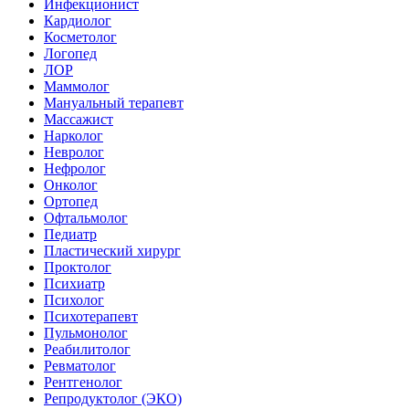
Инфекционист
Кардиолог
Косметолог
Логопед
ЛОР
Маммолог
Мануальный терапевт
Массажист
Нарколог
Невролог
Нефролог
Онколог
Ортопед
Офтальмолог
Педиатр
Пластический хирург
Проктолог
Психиатр
Психолог
Психотерапевт
Пульмонолог
Реабилитолог
Ревматолог
Рентгенолог
Репродуктолог (ЭКО)