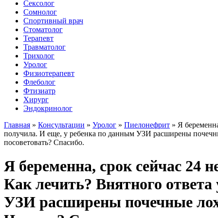
Сексолог
Сомнолог
Спортивный врач
Стоматолог
Терапевт
Травматолог
Трихолог
Уролог
Физиотерапевт
Флеболог
Фтизиатр
Хирург
Эндокринолог
Главная
»
Консультации
»
Уролог
»
Пиелонефрит
»
Я беременна
получила. И еще, у ребенка по данным УЗИ расширены почечны
посоветовать? Спасибо.
Я беременна, срок сейчас 24 н
Как лечить? Внятного ответа 
УЗИ расширены почечные лоха