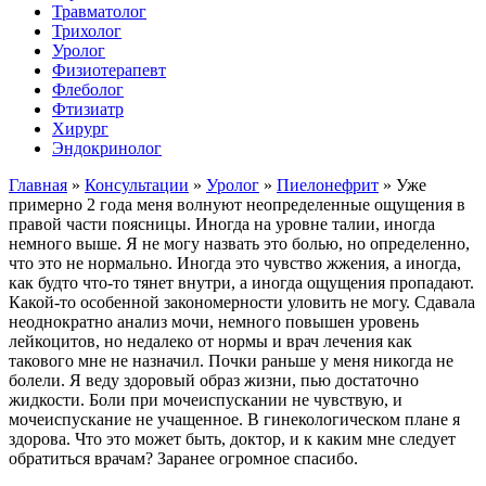
Травматолог
Трихолог
Уролог
Физиотерапевт
Флеболог
Фтизиатр
Хирург
Эндокринолог
Главная
»
Консультации
»
Уролог
»
Пиелонефрит
»
Уже
примерно 2 года меня волнуют неопределенные ощущения в
правой части поясницы. Иногда на уровне талии, иногда
немного выше. Я не могу назвать это болью, но определенно,
что это не нормально. Иногда это чувство жжения, а иногда,
как будто что-то тянет внутри, а иногда ощущения пропадают.
Какой-то особенной закономерности уловить не могу. Сдавала
неоднократно анализ мочи, немного повышен уровень
лейкоцитов, но недалеко от нормы и врач лечения как
такового мне не назначил. Почки раньше у меня никогда не
болели. Я веду здоровый образ жизни, пью достаточно
жидкости. Боли при мочеиспускании не чувствую, и
мочеиспускание не учащенное. В гинекологическом плане я
здорова. Что это может быть, доктор, и к каким мне следует
обратиться врачам? Заранее огромное спасибо.