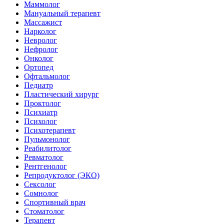
Маммолог
Мануальный терапевт
Массажист
Нарколог
Невролог
Нефролог
Онколог
Ортопед
Офтальмолог
Педиатр
Пластический хирург
Проктолог
Психиатр
Психолог
Психотерапевт
Пульмонолог
Реабилитолог
Ревматолог
Рентгенолог
Репродуктолог (ЭКО)
Сексолог
Сомнолог
Спортивный врач
Стоматолог
Терапевт