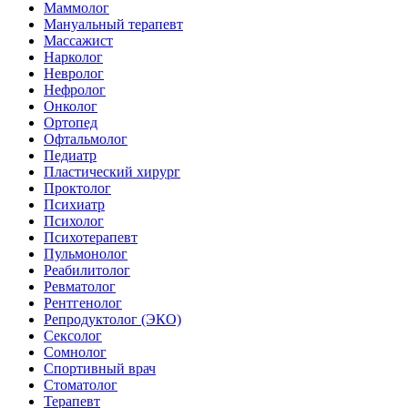
Маммолог
Мануальный терапевт
Массажист
Нарколог
Невролог
Нефролог
Онколог
Ортопед
Офтальмолог
Педиатр
Пластический хирург
Проктолог
Психиатр
Психолог
Психотерапевт
Пульмонолог
Реабилитолог
Ревматолог
Рентгенолог
Репродуктолог (ЭКО)
Сексолог
Сомнолог
Спортивный врач
Стоматолог
Терапевт