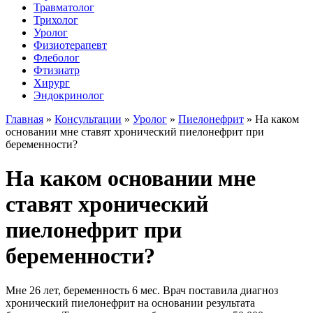
Травматолог
Трихолог
Уролог
Физиотерапевт
Флеболог
Фтизиатр
Хирург
Эндокринолог
Главная
»
Консультации
»
Уролог
»
Пиелонефрит
»
На каком
основании мне ставят хронический пиелонефрит при
беременности?
На каком основании мне
ставят хронический
пиелонефрит при
беременности?
Мне 26 лет, беременность 6 мес. Врач поставила диагноз
хронический пиелонефрит на основании результата