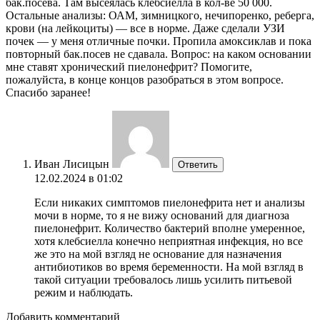
бак.посева. Там высеялась клебсиелла в кол-ве 50 000.
Остальные анализы: ОАМ, зимницкого, нечипоренко, реберга,
крови (на лейкоциты) — все в норме. Даже сделали УЗИ
почек — у меня отличные почки. Пропила амоксиклав и пока
повторный бак.посев не сдавала. Вопрос: на каком основании
мне ставят хронический пиелонефрит? Помогите,
пожалуйста, в конце концов разобраться в этом вопросе.
Спасибо заранее!
Иван Лисицын
Ответить
12.02.2024 в 01:02
Если никаких симптомов пиелонефрита нет и анализы
мочи в норме, то я не вижу оснований для диагноза
пиелонефрит. Количество бактерий вполне умеренное,
хотя клебсиелла конечно неприятная инфекция, но все
же это на мой взгляд не основание для назначения
антибиотиков во время беременности. На мой взгляд в
такой ситуации требовалось лишь усилить питьевой
режим и наблюдать.
Добавить комментарий