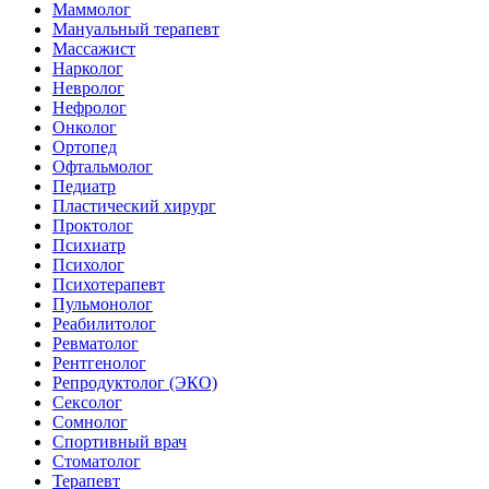
Маммолог
Мануальный терапевт
Массажист
Нарколог
Невролог
Нефролог
Онколог
Ортопед
Офтальмолог
Педиатр
Пластический хирург
Проктолог
Психиатр
Психолог
Психотерапевт
Пульмонолог
Реабилитолог
Ревматолог
Рентгенолог
Репродуктолог (ЭКО)
Сексолог
Сомнолог
Спортивный врач
Стоматолог
Терапевт