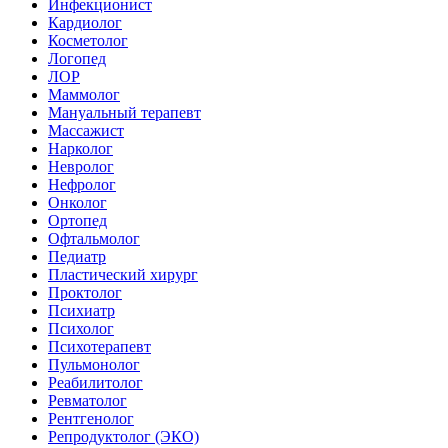
Инфекционист
Кардиолог
Косметолог
Логопед
ЛОР
Маммолог
Мануальный терапевт
Массажист
Нарколог
Невролог
Нефролог
Онколог
Ортопед
Офтальмолог
Педиатр
Пластический хирург
Проктолог
Психиатр
Психолог
Психотерапевт
Пульмонолог
Реабилитолог
Ревматолог
Рентгенолог
Репродуктолог (ЭКО)