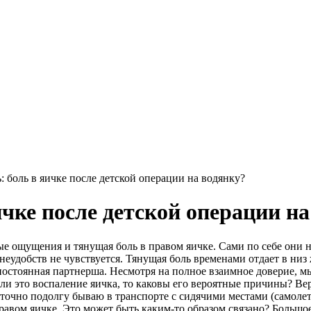
: боль в яичке после детской операции на водянку?
ичке после детской операции н
е ощущения и тянущая боль в правом яичке. Сами по себе они не
неудобств не чувствуется. Тянущая боль временами отдает в н
 постоянная партнерша. Несмотря на полное взаимное доверие, м
и это воспаление яичка, то каковы его вероятные причины? Веро
точно подолгу бываю в транспорте с сидячими местами (самолеты
авом яичке. Это может быть каким-то образом связано? Большое