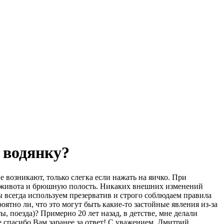
а водянку?
 возникают, только слегка если нажать на яичко. При
из живота и брюшную полость. Никаких внешних изменений
ы всегда используем презерватив и строго соблюдаем правила
ятно ли, что это могут быть какие-то застойные явления из-за
, поезда)? Примерно 20 лет назад, в детстве, мне делали
 спасибо Вам заранее за ответ! С уважением, Дмитрий.