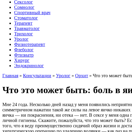
Сексолог
Сомнолог
Спортивный врач
Стоматолог
Терапевт
Травматолог
Трихолог
Уролог
Физиотерапевт
Флеболог
Фтизиатр
Хирург
Эндокринолог
Главная
»
Консультации
»
Уролог
»
Орхит
»
Что это может быть
Что это может быть: боль в я
Мне 24 года. Несколько дней назад у меня появились неприятны
симметричном нажатии такой же силы на левое яичко никаких 
яичка — ни покраснения, ни отека — нет. В сексе у меня одна
личной гигиены. Скажите, пожалуйста, что это может быть? Есл
того, что я веду преимущественно сидячий образ жизни и доста
хирургическую операцию по удалению водянки — как раз на пр