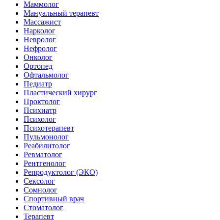
Маммолог
Мануальный терапевт
Массажист
Нарколог
Невролог
Нефролог
Онколог
Ортопед
Офтальмолог
Педиатр
Пластический хирург
Проктолог
Психиатр
Психолог
Психотерапевт
Пульмонолог
Реабилитолог
Ревматолог
Рентгенолог
Репродуктолог (ЭКО)
Сексолог
Сомнолог
Спортивный врач
Стоматолог
Терапевт