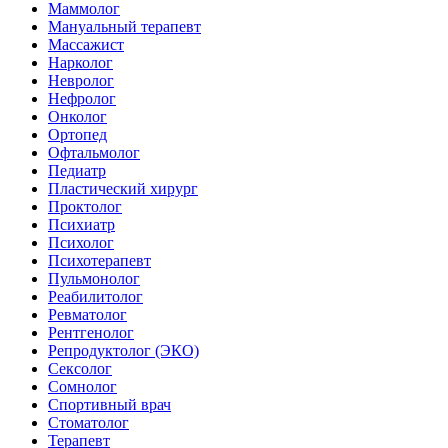
Маммолог
Мануальный терапевт
Массажист
Нарколог
Невролог
Нефролог
Онколог
Ортопед
Офтальмолог
Педиатр
Пластический хирург
Проктолог
Психиатр
Психолог
Психотерапевт
Пульмонолог
Реабилитолог
Ревматолог
Рентгенолог
Репродуктолог (ЭКО)
Сексолог
Сомнолог
Спортивный врач
Стоматолог
Терапевт