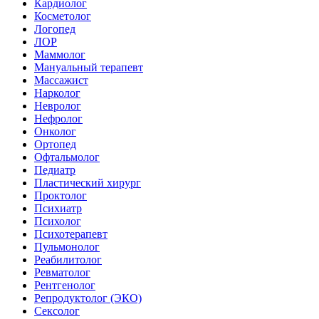
Кардиолог
Косметолог
Логопед
ЛОР
Маммолог
Мануальный терапевт
Массажист
Нарколог
Невролог
Нефролог
Онколог
Ортопед
Офтальмолог
Педиатр
Пластический хирург
Проктолог
Психиатр
Психолог
Психотерапевт
Пульмонолог
Реабилитолог
Ревматолог
Рентгенолог
Репродуктолог (ЭКО)
Сексолог