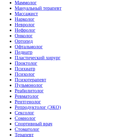
Маммолог
Мануальный терапевт
Массажист
Нарколог
Невролог
Нефролог
Онколог
Ортопед
Офтальмолог
Педиатр
Пластический хирург
Проктолог
Психиатр
Психолог
Психотерапевт
Пульмонолог
Реабилитолог
Ревматолог
Рентгенолог
Репродуктолог (ЭКО)
Сексолог
Сомнолог
Спортивный врач
Стоматолог
Терапевт