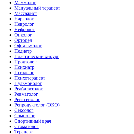
Маммолог
Мануальный терапевт
Массажист
Нарколог
Невролог
Нефролог
Онколог
Ортопед
Офтальмолог
Педиатр
Пластический хирург
Проктолог
Психиатр
Психолог
Психотерапевт
Пульмонолог
Реабилитолог
Ревматолог
Рентгенолог
Репродуктолог (ЭКО)
Сексолог
Сомнолог
Спортивный врач
Стоматолог
Терапевт