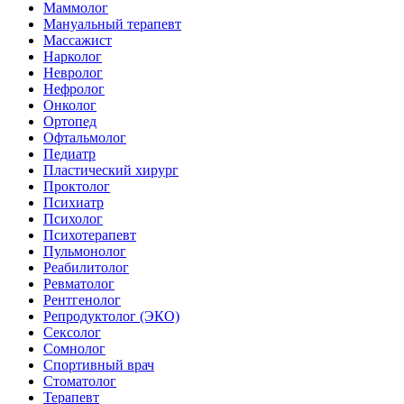
Маммолог
Мануальный терапевт
Массажист
Нарколог
Невролог
Нефролог
Онколог
Ортопед
Офтальмолог
Педиатр
Пластический хирург
Проктолог
Психиатр
Психолог
Психотерапевт
Пульмонолог
Реабилитолог
Ревматолог
Рентгенолог
Репродуктолог (ЭКО)
Сексолог
Сомнолог
Спортивный врач
Стоматолог
Терапевт