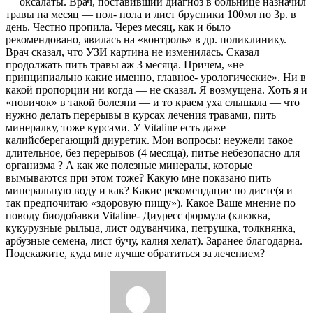
— оксалаты. Врач, поставивший диагноз в больнице назначил
травы на месяц — пол- пола и лист брусники 100мл по 3р. в
день. Честно пропила. Через месяц, как и было
рекомендовано, явилась на «контроль» в др. поликлинику.
Врач сказал, что УЗИ картина не изменилась. Сказал
продолжать пить травы аж 3 месяца. Причем, «не
принципиально какие именно, главное- урологические». Ни в
какой пропорции ни когда — не сказал. Я возмущена. Хоть я и
«новичок» в такой болезни — и то краем уха слышала — что
нужно делать перерывы в курсах лечения травами, пить
минералку, тоже курсами. У Vitaline есть даже
калийсберегающий диуретик. Мои вопросы: неужели такое
длительное, без перерывов (4 месяца), питье небезопасно для
организма ? А как же полезные минералы, которые
вымываются при этом тоже? Какую мне показано пить
минеральную воду и как? Какие рекомендацие по диете(я и
так предпочитаю «здоровую пищу»). Какое Ваше мнение по
поводу биодобавки Vitaline- Диуресс формула (клюква,
кукурузные рыльца, лист одуванчика, петрушка, толкнянка,
арбузные семена, лист бучу, калия хелат). Заранее благодарна.
Подскажите, куда мне лучше обратиться за лечением?