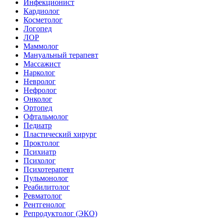
Инфекционист
Кардиолог
Косметолог
Логопед
ЛОР
Маммолог
Мануальный терапевт
Массажист
Нарколог
Невролог
Нефролог
Онколог
Ортопед
Офтальмолог
Педиатр
Пластический хирург
Проктолог
Психиатр
Психолог
Психотерапевт
Пульмонолог
Реабилитолог
Ревматолог
Рентгенолог
Репродуктолог (ЭКО)