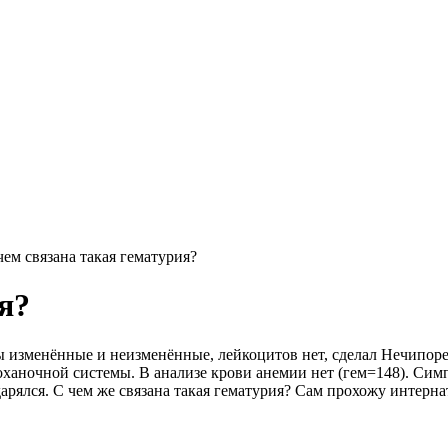
чем связана такая гематурия?
я?
ы изменённые и неизменённые, лейкоцитов нет, сделал Нечипоре
ханочной системы. В анализе крови анемии нет (гем=148). Симп
арялся. С чем же связана такая гематурия? Сам прохожу интерна