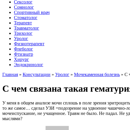
Сексолог
Сомнолог
Спортивный врач
Стоматолог
Терапевт
Травматолог
Трихолог
Уролог
Физиотерапевт
Флеболог
Фтизиатр
Хирург
Эндокринолог
Главная
»
Консультации
»
Уролог
»
Мочекаменная болезнь
»
С 
С чем связана такая гематури
У меня в общем анализе мочи сплошь в поле зрения эритроцит
то же самое… сделал УЗИ =подозрение на удвоение чашечно-ло
мочеиспускание, не учащенное. Травм не было. Не падал. Не уд
мыслями?