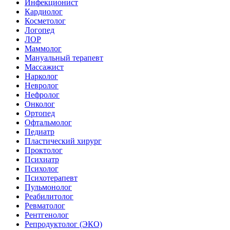
Инфекционист
Кардиолог
Косметолог
Логопед
ЛОР
Маммолог
Мануальный терапевт
Массажист
Нарколог
Невролог
Нефролог
Онколог
Ортопед
Офтальмолог
Педиатр
Пластический хирург
Проктолог
Психиатр
Психолог
Психотерапевт
Пульмонолог
Реабилитолог
Ревматолог
Рентгенолог
Репродуктолог (ЭКО)