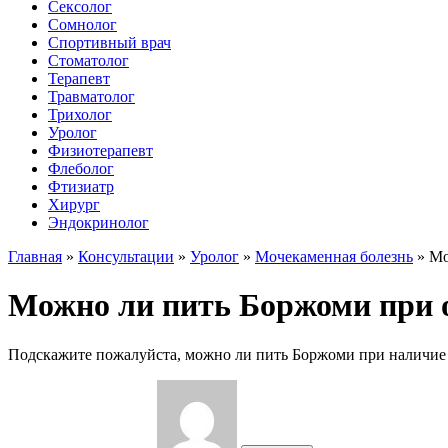
Сексолог
Сомнолог
Спортивный врач
Стоматолог
Терапевт
Травматолог
Трихолог
Уролог
Физиотерапевт
Флеболог
Фтизиатр
Хирург
Эндокринолог
Главная
»
Консультации
»
Уролог
»
Мочекаменная болезнь
»
Мо
Можно ли пить Боржоми при 
Подскажите пожалуйста, можно ли пить Боржоми при наличие 