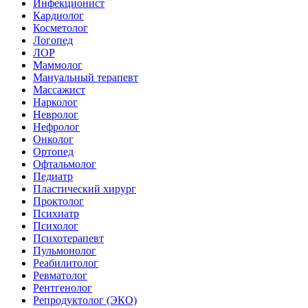
Инфекционист
Кардиолог
Косметолог
Логопед
ЛОР
Маммолог
Мануальный терапевт
Массажист
Нарколог
Невролог
Нефролог
Онколог
Ортопед
Офтальмолог
Педиатр
Пластический хирург
Проктолог
Психиатр
Психолог
Психотерапевт
Пульмонолог
Реабилитолог
Ревматолог
Рентгенолог
Репродуктолог (ЭКО)