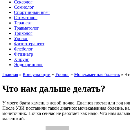
Сексолог
Сомнолог
Спортивный врач
Стоматолог
Терапевт
Травматолог
Трихолог
Уролог
Физиотерапевт
Флеболог
Фтизиатр
Хирург
Эндокринолог
Главная
»
Консультации
»
Уролог
»
Мочекаменная болезнь
»
Чт
Что нам дальше делать?
У моего брата камень в левой почке. Диагноз поставили год и
После УЗИ поставили такой диагноз: мочекаменная болезнь, ка
мочеточник. Почка сейчас не работает как надо. Что нам дальше
маленький.