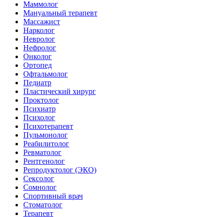
Маммолог
Мануальный терапевт
Массажист
Нарколог
Невролог
Нефролог
Онколог
Ортопед
Офтальмолог
Педиатр
Пластический хирург
Проктолог
Психиатр
Психолог
Психотерапевт
Пульмонолог
Реабилитолог
Ревматолог
Рентгенолог
Репродуктолог (ЭКО)
Сексолог
Сомнолог
Спортивный врач
Стоматолог
Терапевт